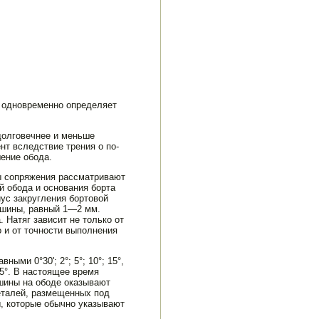
В одновременно определяет
долговечнее и меньше
нт вследствие трения о по­
шение обода.
ы сопряжения рас­сматривают
й обода и основания борта
ус закругления бортовой
а шины, равный 1—2 мм.
Натяг зависит не только от
 и от точности выполнения
ми 0°30'; 2°; 5°; 10°; 15°,
5°. В настоя­щее время
 шины на ободе оказывают
деталей, размещенных под
ы, которые обычно указывают