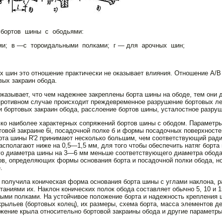
 бортов шины с ободьями:
ми; в —с тороидальными полками; г — для арочных шин;
х шин это отношение практически не оказывает влияния. Отношение А/
вых закраин обода.
оказывает, что чем надежнее закреплены борта шины на ободе, тем они 
противном случае происходит преж­девременное разрушение бортовых ле
 бортовых закраин обода, рас­слоение бортов шины, усталостное разру
ько наиболее характерных со­пряжений бортов шины с ободом. Параметр
ртовой закраине 6i, посадочной полке б и формы посадочных поверхносте
рта шины R'2 принимают несколько большим, чем соответствующий ради
распола­гают ниже на 0,5—1,5 мм, для того чтобы обеспечить натяг бор­т
о диа­метра шины на 3—6 мм меньше соответствующего диаметра обода. 
ров, определяющих формы основания борта и посадочной полки обода, но
.
олучила коническая форма основания борта шины с углами наклона, равны
аниями их. Наклон ко­нических полок обода составляет обычно 5, 10 и 1
ыми полками. На ус­тойчивое положение борта и надежность крепления
крыльев (борто­вых колец), их размеры, схема борта, масса элементов 
ожение крыла относительно бортовой закраины обода и другие параметр