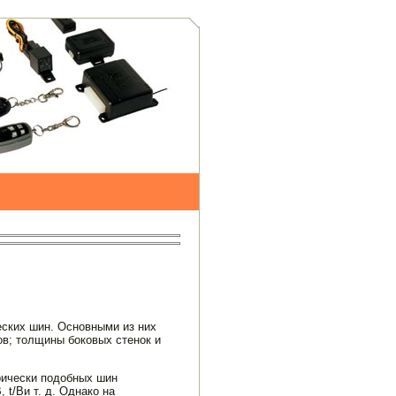
еских шин. Основными из них
в; толщины бо­ковых стенок и
рически подобных шин
t/Bи т. д. Однако на