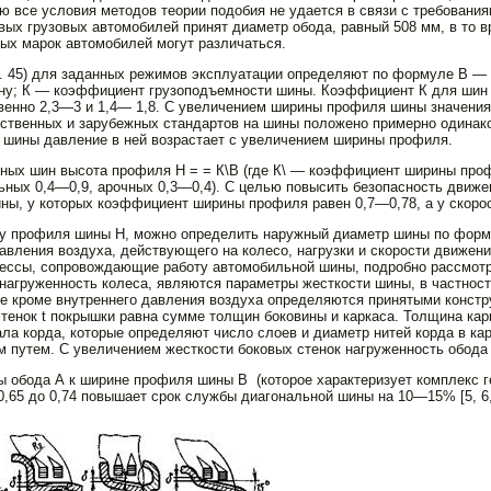
ю все условия методов теории подобия не удается в связи с требова­н
овых грузовых ав­томобилей принят диаметр обода, равный 508 мм, в то 
ых марок автомобилей могут различаться.
 45) для заданных режимов эксплу­атации определяют по формуле В —
ну; К — коэффициент грузоподъемно­сти шины. Коэффициент К для шин 
венно 2,3—3 и 1,4— 1,8. С увеличением ширины профиля шины значения
ственных и зарубежных стан­дартов на шины положено примерно одинако
е шины давление в ней возрастает с увеличением ширины профиля.
ных шин высота профиля Н = = К\В (где К\ — коэффициент ширины про
ных 0,4—0,9, арочных 0,3—0,4). С целью повысить безопасность движе
ы, у которых коэффи­циент ширины профиля равен 0,7—0,78, а у скорос
ту профиля шины Н, можно определить наружный диаметр шины по форм
давления воздуха, действующего на колесо, нагрузки и скорости движе
ессы, сопровождающие работу автомобильной шины, подробно рассмотр
агруженность коле­са, являются параметры жесткости шины, в частности
ые кроме внут­реннего давления воздуха определяются принятыми констр
енок t по­крышки равна сумме толщин боковины и каркаса. Толщина кар
­ла корда, которые определяют число слоев и диаметр нитей кор­да в к
 путем. С увеличением жесткости боковых стенок нагружен­ность обода 
 обода А к ширине профиля шины В (которое характеризует комплекс 
0,65 до 0,74 повышает срок службы диагональной шины на 10—15% [5, 6,