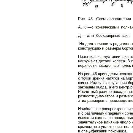
Рис. 46. Схемы сопряжения
А, б —с коническими полка
Д — для бескамерных шин
На долговеч­ность радиальны
конструк­цию и размеры борто
Практика эксплуатации шин п
нагружают детали колеса. В 
верхности посадочных полок и
На рис. 46 приведены нескол
с точки зрения натягов на бо
шины. Радиус закругления бо
закраины обода, а его центр 
Расчетный размер посадочног
разности диаметров и разме­
этих размеров в про­изводстве
Наибольшее распространение п
и с различными парными сочет
имеются колеса с тороидальн
значительное влияние число 
крылом, его уплотнение, пол
в спецификации покрышки.