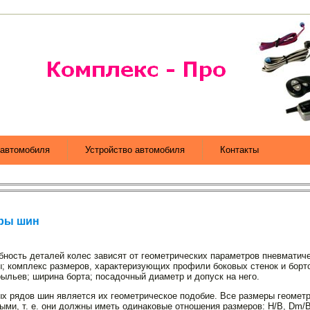
автомобиля
Устройство автомобиля
Контакты
тры шин
бность деталей колес зависят от геометрических параметров пневматич
; комплекс размеров, ха­рактеризующих профили боковых стенок и борто
ыльев; ширина борта; посадочный диаметр и допуск на него.
х рядов шин является их гео­метрическое подобие. Все размеры геомет
и, т. е. они должны иметь оди­наковые отношения размеров: Н/В, Dm/B, 