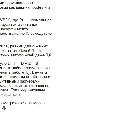
иями промышленного
время как ши­рина профиля и
 VPJK, где Рг — нормальная
грузовых и легковых
 коэффици­ента
вое значение К, вследствие
филя, равный для обычных
ния автомоби­лей были
тных автомо­билей даже 0,6.
уле DmH = D + 2H. В
ния автомобиля размеры шины
ены в работе [8]. Важным
 ее нор­мальная, боковая и
ук­тивными размерами
каса зависит от типа шины,
аркасе. Толщину боковины
возрастает.
геометрических размеров
 8].