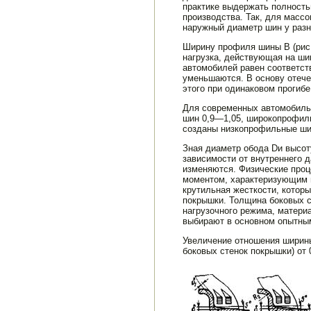
практике выдержать полность
производст­ва. Так, для масс
наружный диаметр шин у разн
Ширину профиля шины В (рис.
нагрузка, действующая на ши
автомобилей равен соответст
уменьшаются. В основу отече
этого при одинаковом прогиб
Для современных автомобиль
шин 0,9—1,05, широкопрофиль
созданы низкопрофильные шин
Зная диаметр обода Dи высо
зависимости от внутреннего 
изменяются. Физические проц
моментом, характеризующим н
крутильная жесткости, котор
покрышки. Толщина боковых ст
нагрузочного режима, материа
выбирают в основном опыт­ным
Увеличение отношения ширины
боковых стенок покрышки) от 