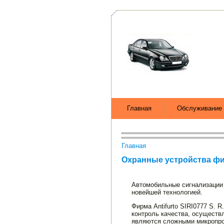
Главная
Обслуживание 
Главная
Охранные устройства фир
Автомобильные сигнализации с
новейшей технологией.
Фирма Antifurto SIRI0777 S. 
контроль качества, осу­щест
являются сложными микропро