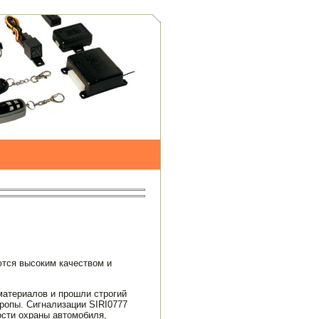
ются высоким качеством и
 материалов и прошли строгий
ропы. Сигнализации SIRI0777
ти охраны автомо­биля,