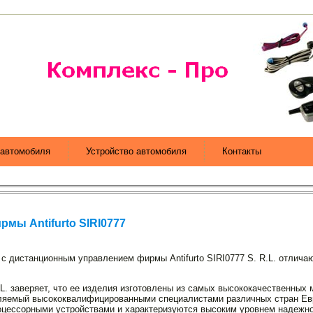
автомобиля
Устройство автомобиля
Контакты
мы Antifurto SIRI0777
 дистанционным уп­равлением фирмы Antifurto SIRI0777 S. R.L. отли­ча
R.L. заверяет, что ее изделия изготовлены из са­мых высококачественных
вляемый высококвалифицированными специалистами различных стран Ев­
цессорными устройствами и характеризуются высоким уровнем надежнос