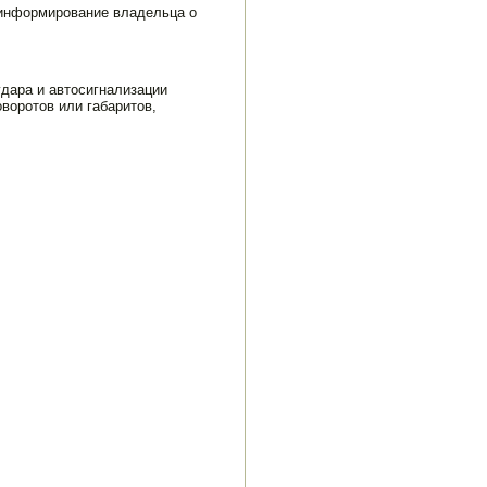
 информи­рование владельца о
дара и автосигнализации
воротов или габаритов,