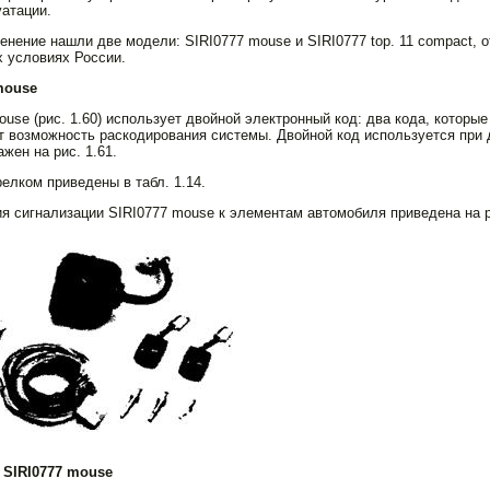
уатации.
енение нашли две модели: SIRI0777 mouse и SIRI0777 top. 11 compact,
 условиях России.
mouse
use (рис. 1.60) использует двойной элект­ронный код: два кода, которые
т возможность раскодирования системы. Двойной код используется при 
жен на рис. 1.61.
елком приведены в табл. 1.14.
 сигнализации SIRI0777 mouse к элемен­там автомобиля приведена на ри
я SIRI0777 mouse