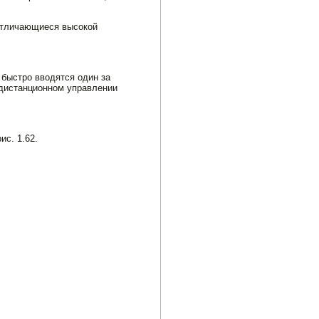
 отличающиеся высокой
 быстро вводятся один за
ди­станционном управлении
с. 1.62.