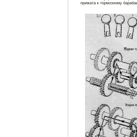
прижата к тормоз­ному бараб