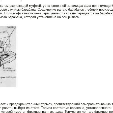
валом скользящей муфтой, уста­новленной на шлицах зала при помощи 
орце ступицы барабана. Соединение вала с барабаном лебедки произв
ом. Если муфта выключена, вращение от вала не передается на барабан
оза барабана, которая установлена на осн рычага.
меет и предохранительный тормоз, пре­пятствующий саморазматыванию т
 работы вый­дет из строя. Тормоз состоит из барабана, установленного 
 которой имеет­ся фрикционная накладка. Тормоз­ная лента с фрикционно