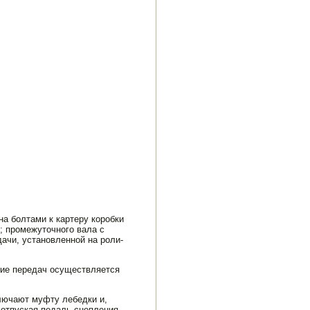
а болтами к картеру ко­робки
; промежуточного вала с
дачи, установленной на роли­
ие передач осуществляет­ся
ключают муфту лебедки и,
 отпуская педаль сцепления,