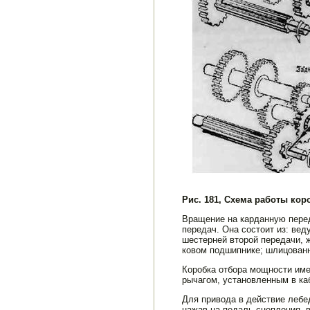
Рис. 181, Схема работы кор
Вращение на карданную пере­д
передач. Она состоит из: вед
шестерней второй передачи, ж
ковом подшипнике; шлицованн
Коробка отбора мощности име
рычагом, установленным в ка­
Для привода в действие лебе
нажав на педаль сцепления, в