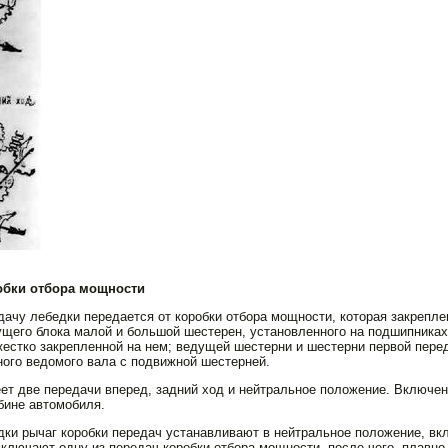
обки от­бора мощности
ачу лебедки передается от короб­ки отбора мощности, которая за­креплен
ущего блока малой и большой шестерен, установленного на под­шипниках
е­стко закрепленной на нем; веду­щей шестерни и шестерни первой пере
ого ведомого вала с подвижной шес­терней.
ет две передачи вперед, задний ход и нейтральное положение. Включен
бине автомобиля.
дки рычаг коробки передач устанавли­вают в нейтральное положение, в
ключают одну из передач коробки отбора мощ­ности, после чего, плавно