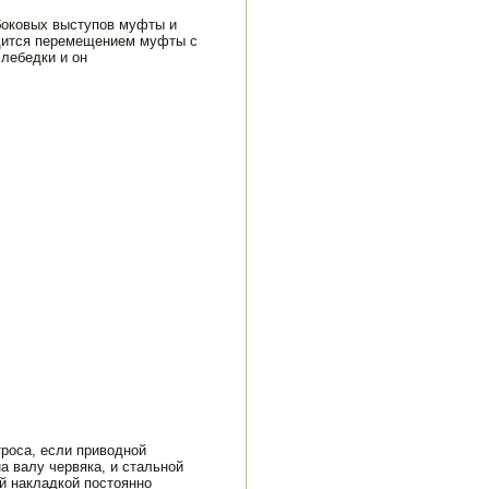
боковых выступов муфты и
одится перемещением муфты с
 лебедки и он
роса, если приводной
на валу червяка, и стальной
й наклад­кой постоянно