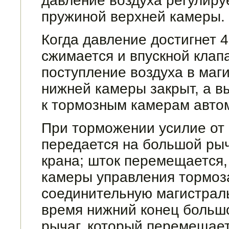
давление воздуха регули­
пружиной верхней камеры.
Когда давление достигнет 4
сжимает­ся и впускной кла
поступление воздуха в маг
нижней камеры закрыт, а в
к тормозным камерам автом
При торможении усилие от 
передается на большой ры
крана; шток пере­мещается,
камеры управления тормоз
соединительную магистраль
время нижний конец больш
ры­чаг, который перемеща