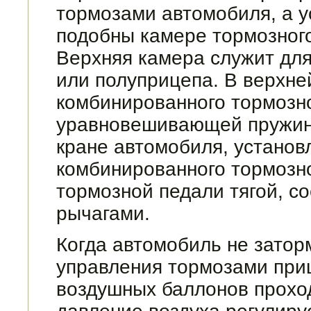
тормозами автомобиля, а у
подоб­ны камере тормозног
Верхняя камера служит дл
или полуприцепа. В верх­н
комбинированного тормозно
уравновешивающей пружин
кране автомобиля, установ
комбинированного тормозно
тормозной педали тягой, с
рычагами.
Когда автомобиль не затор
управле­ния тормозами приц
воздушных бал­лонов прохо